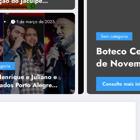
ção do Jacuípe
mação
o
1 de março de 2025
Sem categoria
 Festa,
Boteco Cervej
de Novembro 
goria
enrique e Juliano e
Consulte mais informação
ados Porto Alegre
 Programação