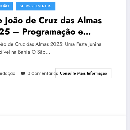
JOÃO
SHOWS E EVENTOS
o João de Cruz das Almas
25 – Programação e
rações
oão de Cruz das Almas 2025: Uma Festa Junina
dível na Bahia O São…
Consulte Mais Informação
edação
0 Comentários