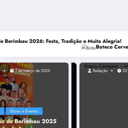
egria!
co Cervejeiro – Maceió – AL – 22 de Novembro de
Festa 
o
1 de março de 2025
Redação
22 de novembr
Shows e Eventos
ão de Berimbau 2025