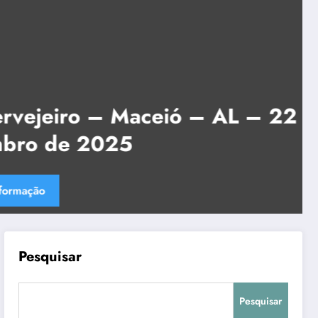
Se
eiro – Maceió – AL – 22
Fe
de 2025
d
C
Pesquisar
Pesquisar