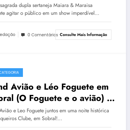
25
sagrada dupla sertaneja Maiara & Maraisa
te agitar o público em um show imperdível…
Consulte Mais Informação
edação
0 Comentários
CATEGORIA
nd Avião e Léo Foguete em
ral (O Foguete e o avião) –
ogramação
Avião e Leo Foguete juntos em uma noite histórica
queiros Clube, em Sobral!…