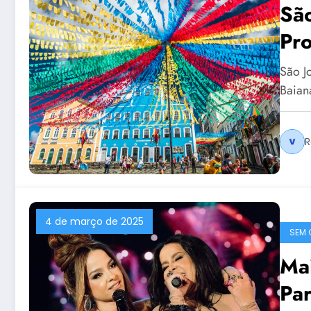
Sã
Pr
São J
Baian
R
4 de março de 2025
SEM 
Ma
Par