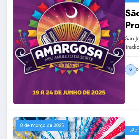
Sã
Pr
São J
Tradi
R
8 de março de 2025
SÃO 